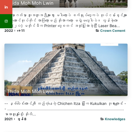
Thida Moh Moh Lwin
- အနာဂတ်မှာ လူအကူအညီများစွာ မပါတော့ပဲ စက်ရုပ်တွေကပဲ လုပ်ငန်းခွင်များ
ကို ဦးဆောင်လုပ်ကိုင် လာကြတော့မည် ဆိုတာကတော့ မလွှဲမသွေပါပဲ။ လွန်ခဲ့သော
နှစ်(၂၀) မတိုင်မီက Printer တွေစတင် အသုံးပြုလာခဲ့ပြီး Laser Bea...
2022၊ ဖေ 11
Crown Cement
Thida Moh Moh Lwin
-- နှစ်ပေါင်းထောင်ချီ တည်တံ့နေတဲ့ Chichen Itza မြို့က Kukulkan ဘုရားကျောင်း -
- ...................................................................................................
မာယာလူမျိုးလို့ ဆိုလိ...
2021၊ ဇွန် 8
Knowledges