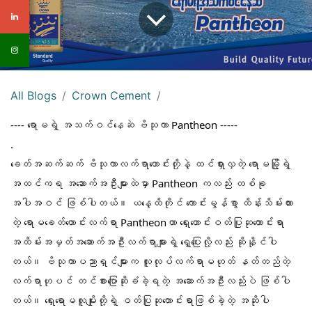
All Blogs
Crown Cement
---- ရောမရဲ့ အသက်ဝင်နေဆဲ ဗိသုကာ Pantheon -----
.
ခေတ်အဆက်ဆက် ဗိသုကာလက်ရာဟောင်းတို့နဲ့ ထင်ရှားလှတဲ့ ရောမမြို့ရဲ့ 
အထင်ကရ အဆောက်အဦးများထဲမှာ Pantheon ကလည်း တစ်ခု
အပါအဝင် ဖြစ်ပါတယ်။ ယနေ့ထိတိုင် ကောင်းမွန်စွာ ထိန်းသိမ်းထား
တဲ့ ရောမခေတ်ဟောင်းလက်ရာ Pantheonဟာ ရှေးဟောင်းဝတ်ပြုဆုတောင်းရာ 
အထိမ်းအမှတ်အဆောက်အဦးလက်ရာများရဲ့ ရှေ့ပြေးလို့လည်း ဆိုနိုင်ပါ
တယ်။ ဗိသုကာပညာရှင်များက လူလုပ်လက်ရာမဟုတ် နတ်တည်တဲ့ 
လက်ရာဟုပင် တင်စားပြောဆိုခံခဲ့ရတဲ့ အဆောက်အဦးလည်းပဲ ဖြစ်ပါ
တယ်။ ရှေးရောမလူမျိုးတို့ရဲ့ ဝတ်ပြုဆုတောင်းရာဖြစ်ခဲ့တဲ့ အဆိုပါ 